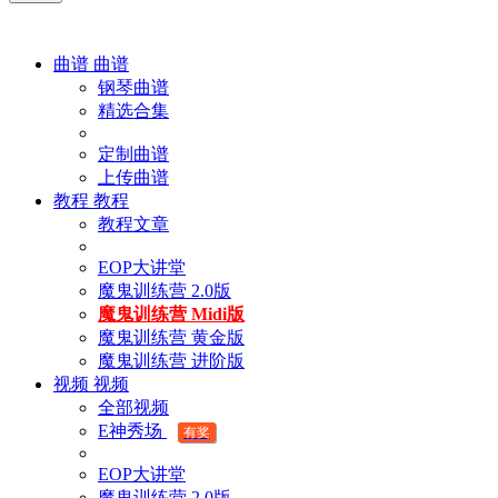
曲谱
曲谱
钢琴曲谱
精选合集
定制曲谱
上传曲谱
教程
教程
教程文章
EOP大讲堂
魔鬼训练营 2.0版
魔鬼训练营 Midi版
魔鬼训练营 黄金版
魔鬼训练营 进阶版
视频
视频
全部视频
E神秀场
有奖
EOP大讲堂
魔鬼训练营 2.0版