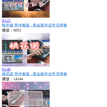
03:22
牧羊曲 带伴奏版 - 黄金版毕业学员弹奏
播放：6053
03:40
桃花诺 带伴奏版 - 黄金版毕业学员弹奏
播放：14344