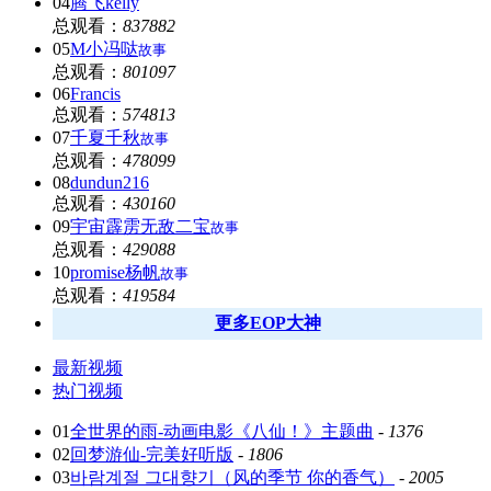
04
腾飞kelly
总观看：
837882
05
M小冯哒
故事
总观看：
801097
06
Francis
总观看：
574813
07
千夏千秋
故事
总观看：
478099
08
dundun216
总观看：
430160
09
宇宙霹雳无敌二宝
故事
总观看：
429088
10
promise杨帆
故事
总观看：
419584
更多EOP大神
最新视频
热门视频
01
全世界的雨-动画电影《八仙！》主题曲
-
1376
02
回梦游仙-完美好听版
-
1806
03
바람계절 그대향기（风的季节 你的香气）
-
2005