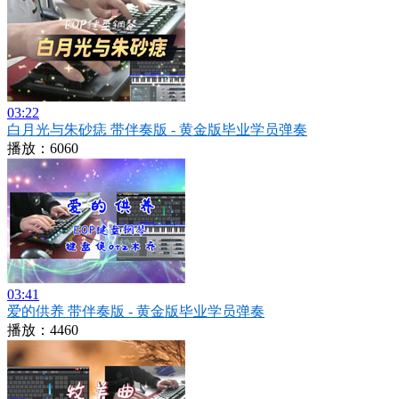
03:22
白月光与朱砂痣 带伴奏版 - 黄金版毕业学员弹奏
播放：6060
03:41
爱的供养 带伴奏版 - 黄金版毕业学员弹奏
播放：4460