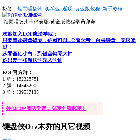
标签：
烟雨唱扬州
奖学金
返现
黄金版教程
新手教程
烟雨唱扬州带伴奏版-黄金版教程学员弹奏
欢迎加入EOP魔法学院：
只要喜欢键盘钢琴，你就可以--全返学费、白得键盘、无限奖
励！
从零基础小白，到键盘钢琴大神
你只差一张魔法学院入学证
EOP官方群：
1 群：152325751
2 群：148482005
3 群：839537135
参加EOP魔法学院，实现全额返现！
键盘侠Orz木乔的其它视频