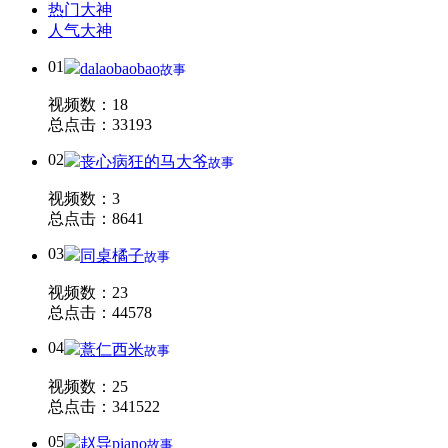
热门大神
人气大神
01
dalaobaobao
故事
视频数：18
总点击：33193
02
丧心病狂的马大爷
故事
视频数：3
总点击：8641
03
同桌橘子
故事
视频数：23
总点击：44578
04
薏仁西米
故事
视频数：25
总点击：341522
05
赵导piano
故事