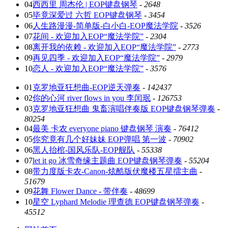
04
西西里 周杰伦 | EOP键盘钢琴
-
2648
05
毕竟深爱过 六哲 EOP键盘钢琴
-
3454
06
人生路漫漫-简单版-白小白-EOP魔法学院
-
3526
07
花间 - 欢迎加入EOP“魔法学院”
-
2304
08
离开我的依赖 - 欢迎加入EOP“魔法学院”
-
2773
09
再见四季 - 欢迎加入EOP“魔法学院”
-
2979
10
恋人 - 欢迎加入EOP“魔法学院”
-
3576
01
克罗地亚狂想曲-EOP逆天弹奏
-
142437
02
你的心河 river flows in you 李闰珉
-
126753
03
克罗地亚狂想曲 鬼畜演唱伴奏版 EOP键盘钢琴弹奏
-
80254
04
最美 卡农 everyone piano 键盘钢琴 演奏
-
76412
05
你究竟有几个好妹妹 EOP弹唱 第一波
-
70902
06
黑人抬棺-国风乐队-EOP舰队
-
55338
07
let it go 冰雪奇缘主题曲 EOP键盘钢琴弹奏
-
55204
08
带力度版卡农-Canon-炫酷版伏魔楼五星擂主曲
-
51679
09
花舞 Flower Dance - 带伴奏
-
48699
10
星空 Lyphard Melodie 理查德 EOP键盘钢琴弹奏
-
45512