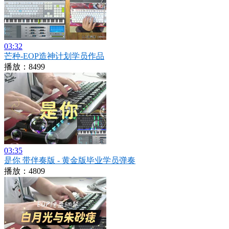
03:32
芒种-EOP造神计划学员作品
播放：8499
03:35
是你 带伴奏版 - 黄金版毕业学员弹奏
播放：4809