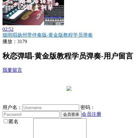
02:52
烟雨唱扬州带伴奏版-黄金版教程学员弹奏
播放：3179
秋恋弹唱-黄金版教程学员弹奏-用户留言
我要留言
用户名：
密码：
会员注册
匿名