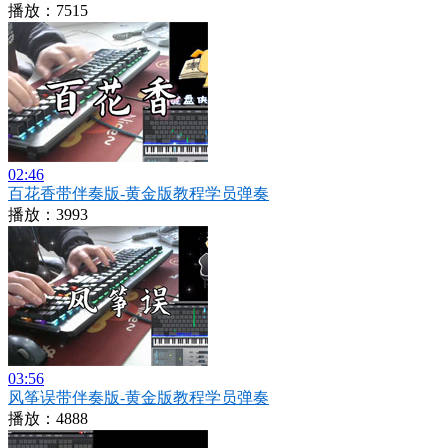
播放：7515
02:46
百花香带伴奏版-黄金版教程学员弹奏
播放：3993
03:56
风筝误带伴奏版-黄金版教程学员弹奏
播放：4888