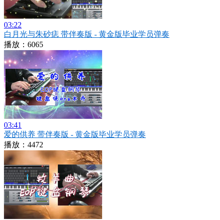
03:22
白月光与朱砂痣 带伴奏版 - 黄金版毕业学员弹奏
播放：6065
03:41
爱的供养 带伴奏版 - 黄金版毕业学员弹奏
播放：4472