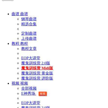
曲谱
曲谱
钢琴曲谱
精选合集
定制曲谱
上传曲谱
教程
教程
教程文章
EOP大讲堂
魔鬼训练营 2.0版
魔鬼训练营 Midi版
魔鬼训练营 黄金版
魔鬼训练营 进阶版
视频
视频
全部视频
E神秀场
有奖
EOP大讲堂
魔鬼训练营 2.0版