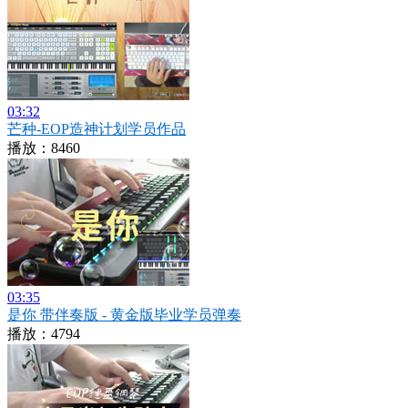
03:32
芒种-EOP造神计划学员作品
播放：8460
03:35
是你 带伴奏版 - 黄金版毕业学员弹奏
播放：4794