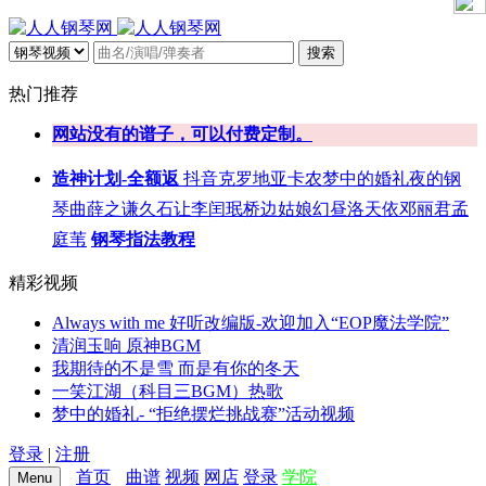
搜索
热门推荐
网站没有的谱子，可以付费定制。
造神计划-全额返
抖音
克罗地亚
卡农
梦中的婚礼
夜的钢
琴曲
薛之谦
久石让
李闰珉
桥边姑娘
幻昼
洛天依
邓丽君
孟
庭苇
钢琴指法教程
精彩视频
Always with me 好听改编版-欢迎加入“EOP魔法学院”
清润玉响 原神BGM
我期待的不是雪 而是有你的冬天
一笑江湖（科目三BGM）热歌
梦中的婚礼- “拒绝摆烂挑战赛”活动视频
登录
|
注册
首页
曲谱
视频
网店
登录
学院
Menu