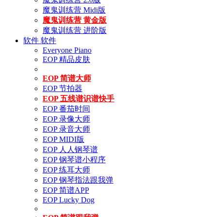
魔鬼训练营 Midi版
魔鬼训练营 黄金版
魔鬼训练营 进阶版
软件
软件
Everyone Piano
EOP 精品皮肤
EOP 简谱大师
EOP 节拍器
EOP 五线谱识谱快手
EOP 番茄时间
EOP 录像大师
EOP 录音大师
EOP MIDI版
EOP 人人钢琴谱
EOP 钢琴谱小程序
EOP 练耳大师
EOP 钢琴指法跟我弹
EOP 简谱APP
EOP Lucky Dog