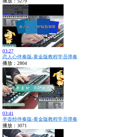
播放：5279
03:27
恋人心伴奏版-黄金版教程学员弹奏
播放：2804
03:41
半壶纱伴奏版-黄金版教程学员弹奏
播放：3071