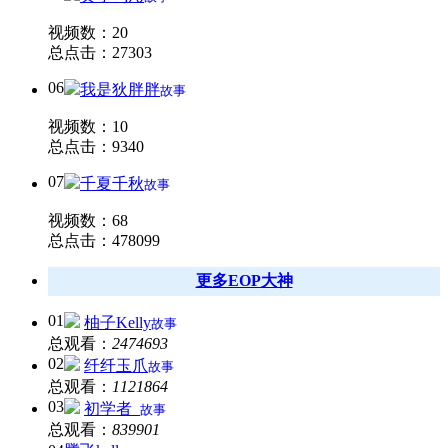
视频数：20
总点击：27303
06
我是狄胖胖
故事
视频数：10
总点击：9340
07
千夏千秋
故事
视频数：68
总点击：478099
更多EOP大神
01
柚子Kelly
故事
总观看：
2474693
02
纤纤玉爪
故事
总观看：
1121864
03
初学者_
故事
总观看：
839901