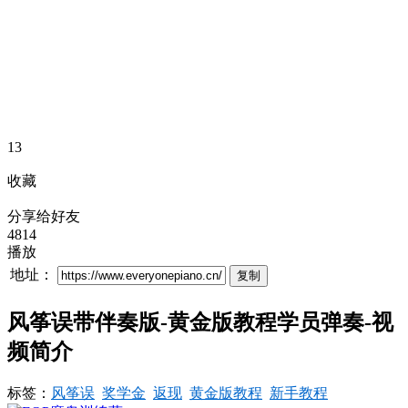
13
收藏
分享给好友
4814
播放
地址：
复制
风筝误带伴奏版-黄金版教程学员弹奏-视
频简介
标签：
风筝误
奖学金
返现
黄金版教程
新手教程