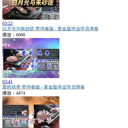
03:22
白月光与朱砂痣 带伴奏版 - 黄金版毕业学员弹奏
播放：6068
03:41
爱的供养 带伴奏版 - 黄金版毕业学员弹奏
播放：4474