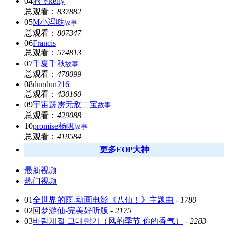
04
腾飞kelly
总观看：
837882
05
M小冯哒
故事
总观看：
807347
06
Francis
总观看：
574813
07
千夏千秋
故事
总观看：
478099
08
dundun216
总观看：
430160
09
宇宙霹雳无敌二宝
故事
总观看：
429088
10
promise杨帆
故事
总观看：
419584
更多EOP大神
最新视频
热门视频
01
全世界的雨-动画电影《八仙！》主题曲
-
1780
02
回梦游仙-完美好听版
-
2175
03
바람계절 그대향기（风的季节 你的香气）
-
2283