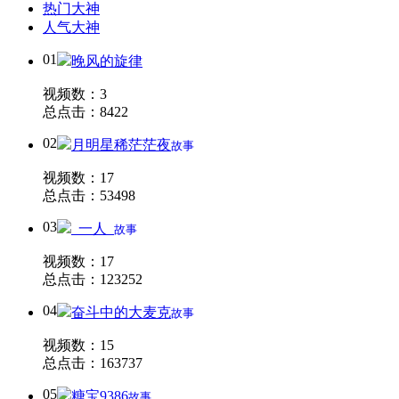
热门大神
人气大神
01
晚风的旋律
视频数：3
总点击：8422
02
月明星稀茫茫夜
故事
视频数：17
总点击：53498
03
_一人_
故事
视频数：17
总点击：123252
04
奋斗中的大麦克
故事
视频数：15
总点击：163737
05
糖宝9386
故事