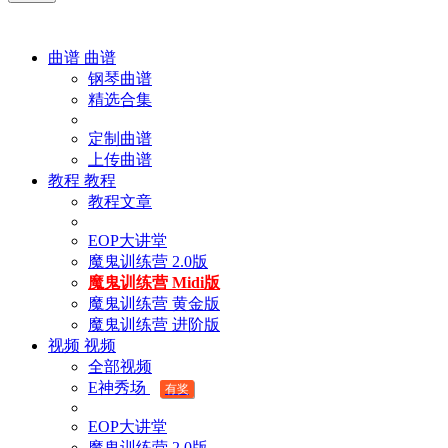
曲谱
曲谱
钢琴曲谱
精选合集
定制曲谱
上传曲谱
教程
教程
教程文章
EOP大讲堂
魔鬼训练营 2.0版
魔鬼训练营 Midi版
魔鬼训练营 黄金版
魔鬼训练营 进阶版
视频
视频
全部视频
E神秀场
有奖
EOP大讲堂
魔鬼训练营 2.0版