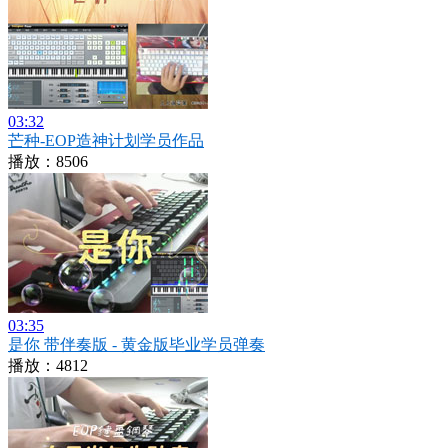
03:32
芒种-EOP造神计划学员作品
播放：8506
03:35
是你 带伴奏版 - 黄金版毕业学员弹奏
播放：4812