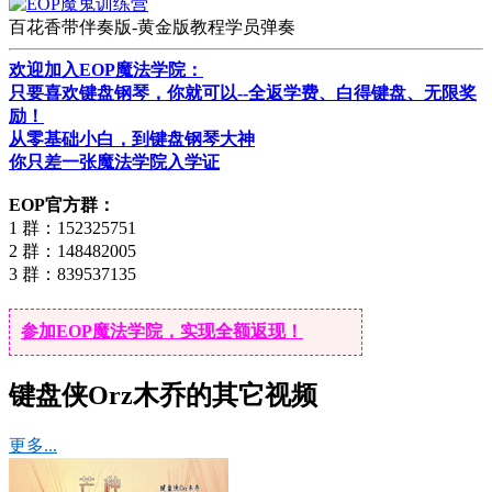
百花香带伴奏版-黄金版教程学员弹奏
欢迎加入EOP魔法学院：
只要喜欢键盘钢琴，你就可以--全返学费、白得键盘、无限奖
励！
从零基础小白，到键盘钢琴大神
你只差一张魔法学院入学证
EOP官方群：
1 群：152325751
2 群：148482005
3 群：839537135
参加EOP魔法学院，实现全额返现！
键盘侠Orz木乔的其它视频
更多...