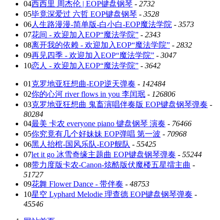
04
西西里 周杰伦 | EOP键盘钢琴
-
2732
05
毕竟深爱过 六哲 EOP键盘钢琴
-
3528
06
人生路漫漫-简单版-白小白-EOP魔法学院
-
3573
07
花间 - 欢迎加入EOP“魔法学院”
-
2343
08
离开我的依赖 - 欢迎加入EOP“魔法学院”
-
2832
09
再见四季 - 欢迎加入EOP“魔法学院”
-
3047
10
恋人 - 欢迎加入EOP“魔法学院”
-
3642
01
克罗地亚狂想曲-EOP逆天弹奏
-
142484
02
你的心河 river flows in you 李闰珉
-
126806
03
克罗地亚狂想曲 鬼畜演唱伴奏版 EOP键盘钢琴弹奏
-
80284
04
最美 卡农 everyone piano 键盘钢琴 演奏
-
76466
05
你究竟有几个好妹妹 EOP弹唱 第一波
-
70968
06
黑人抬棺-国风乐队-EOP舰队
-
55425
07
let it go 冰雪奇缘主题曲 EOP键盘钢琴弹奏
-
55244
08
带力度版卡农-Canon-炫酷版伏魔楼五星擂主曲
-
51727
09
花舞 Flower Dance - 带伴奏
-
48753
10
星空 Lyphard Melodie 理查德 EOP键盘钢琴弹奏
-
45546