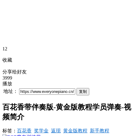
12
收藏
分享给好友
3999
播放
地址：
复制
百花香带伴奏版-黄金版教程学员弹奏-视
频简介
标签：
百花香
奖学金
返现
黄金版教程
新手教程