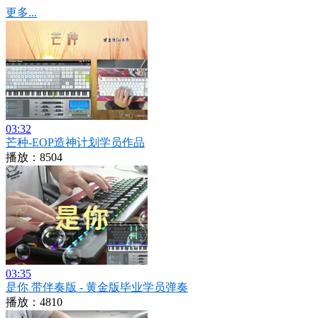
更多...
03:32
芒种-EOP造神计划学员作品
播放：8504
03:35
是你 带伴奏版 - 黄金版毕业学员弹奏
播放：4810