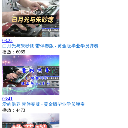
03:22
白月光与朱砂痣 带伴奏版 - 黄金版毕业学员弹奏
播放：6065
03:41
爱的供养 带伴奏版 - 黄金版毕业学员弹奏
播放：4473