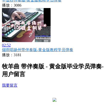
半壶纱伴奏版-黄金版教程学员弹奏
播放：3086
02:52
烟雨唱扬州带伴奏版-黄金版教程学员弹奏
播放：3181
牧羊曲 带伴奏版 - 黄金版毕业学员弹奏-
用户留言
我要留言