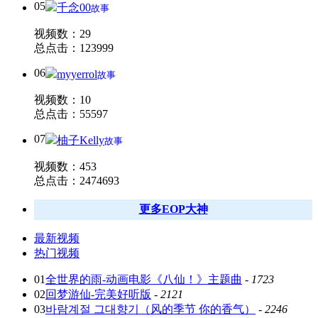
05
千念00
故事
视频数：29
总点击：123999
06
myyerrol
故事
视频数：10
总点击：55597
07
柚子Kelly
故事
视频数：453
总点击：2474693
更多EOP大神
最新视频
热门视频
01
全世界的雨-动画电影《八仙！》主题曲
-
1723
02
回梦游仙-完美好听版
-
2121
03
바람계절 그대향기（风的季节 你的香气）
-
2246