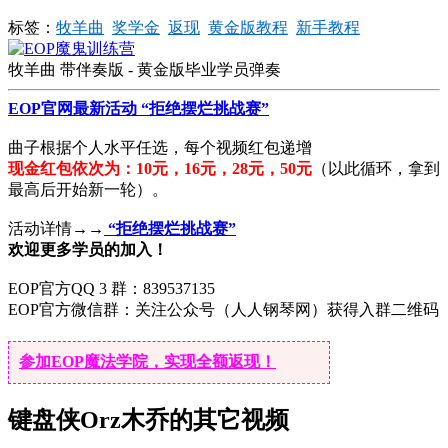
标签：
牧羊曲
奖学金
返现
黄金版教程
新手教程
牧羊曲 带伴奏版 - 黄金版毕业学员弹奏
EOP官网最新活动 “拒绝摆烂挑战赛”
曲子根据个人水平任选，每个视频红包递增
现金红包依次为：10元，16元，28元，50元
（以此循环，拿到
最高后开始新一轮）。
活动详情→→
“拒绝摆烂挑战赛”
欢迎更多学员的加入！
EOP官方QQ 3 群：839537135
EOP官方微信群：关注公众号（人人钢琴网）获得入群二维码
参加EOP魔法学院，实现全额返现！
键盘侠Orz木乔的其它视频