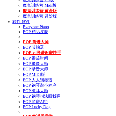
魔鬼训练营 Midi版
魔鬼训练营 黄金版
魔鬼训练营 进阶版
软件
软件
Everyone Piano
EOP 精品皮肤
EOP 简谱大师
EOP 节拍器
EOP 五线谱识谱快手
EOP 番茄时间
EOP 录像大师
EOP 录音大师
EOP MIDI版
EOP 人人钢琴谱
EOP 钢琴谱小程序
EOP 练耳大师
EOP 钢琴指法跟我弹
EOP 简谱APP
EOP Lucky Dog