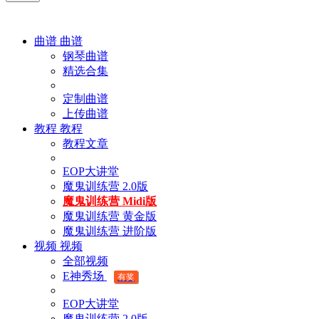
曲谱
曲谱
钢琴曲谱
精选合集
定制曲谱
上传曲谱
教程
教程
教程文章
EOP大讲堂
魔鬼训练营 2.0版
魔鬼训练营 Midi版
魔鬼训练营 黄金版
魔鬼训练营 进阶版
视频
视频
全部视频
E神秀场
有奖
EOP大讲堂
魔鬼训练营 2.0版