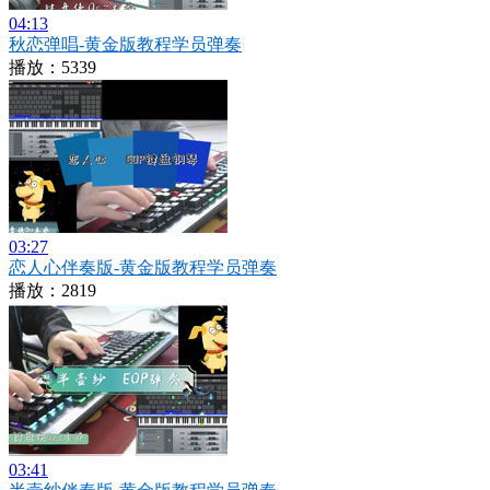
04:13
秋恋弹唱-黄金版教程学员弹奏
播放：5339
03:27
恋人心伴奏版-黄金版教程学员弹奏
播放：2819
03:41