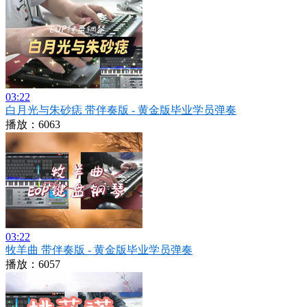
03:22
白月光与朱砂痣 带伴奏版 - 黄金版毕业学员弹奏
播放：6063
03:22
牧羊曲 带伴奏版 - 黄金版毕业学员弹奏
播放：6057