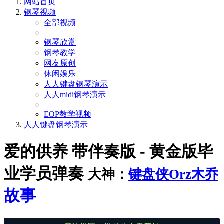
网站首页
钢琴视频
全部视频
钢琴欣赏
钢琴教学
网友原创
休闲娱乐
人人键盘钢琴演示
人人midi钢琴演示
EOP教学视频
人人键盘钢琴演示
爱的供养 带伴奏版 - 黄金版毕
业学员弹奏
大神：
键盘侠Orz木乔
故事