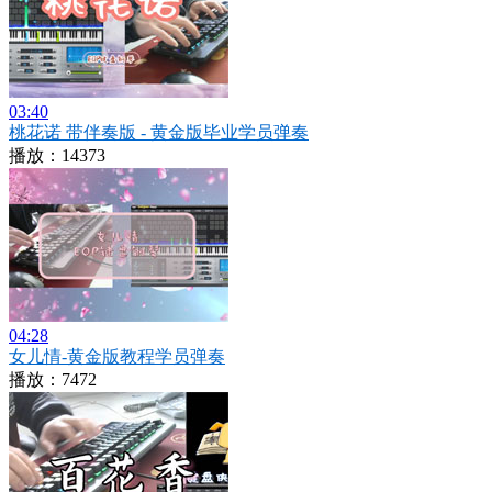
03:40
桃花诺 带伴奏版 - 黄金版毕业学员弹奏
播放：14373
04:28
女儿情-黄金版教程学员弹奏
播放：7472