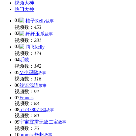
视频大神
热门大神
01
柚子Kelly
故事
视频数：
453
02
纤纤玉爪
故事
视频数：
281
03
腾飞kelly
视频数：
174
04
听歌
视频数：
142
05
M小冯哒
故事
视频数：
116
06
浅语浅语
故事
视频数：
94
07
Francis
视频数：
83
08
h1737807180
故事
视频数：
80
09
宇宙霹雳无敌二宝
故事
视频数：
76
10
promise杨帆
故事