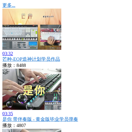
更多...
03:32
芒种-EOP造神计划学员作品
播放：8488
03:35
是你 带伴奏版 - 黄金版毕业学员弹奏
播放：4807