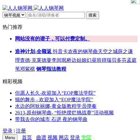
搜索
热门推荐
网站没有的谱子，可以付费定制。
造神计划-全额返
抖音
卡农
夜的钢琴曲
天空之城
薛之谦
理查德·克莱德曼
李闰珉
桥边姑娘
幻昼
班得瑞
贝多芬
孟庭
苇
邓紫棋
钢琴指法教程
精彩视频
但愿人长久-欢迎加入“EOP魔法学院”
猫的舞步 - 欢迎加入“EOP魔法学院”
水边的阿狄丽娜-黄金版教程学员弹奏
2613-原创钢琴曲- “拒绝摆烂挑战赛”活动视频
带我去你的城市 石进 夜的钢琴曲
登录
|
注册
首页
曲谱
视频
网店
登录
学院
Menu