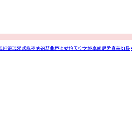
姆
班得瑞
邓紫棋
夜的钢琴曲
桥边姑娘
天空之城
李闰珉
孟庭苇
幻昼