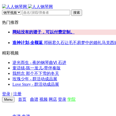
搜索
热门推荐
网站没有的谱子，可以付费定制。
造神计划-全额返
邓丽君
久石让
毛不易
梦中的婚礼
马克西
精彩视频
逆光而生 - 夜的钢琴曲Ⅵ 石进
童话镇-陈一发儿-带伴奏版
我想念 那个不下雪的冬天
玫瑰少年 - 群活动成品展
Love Story - 群活动成品展
登录
|
注册
首页
曲谱
视频
网店
登录
学院
Menu