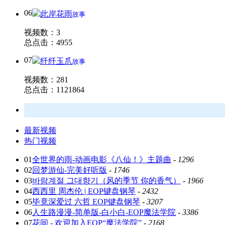
06
此岸花雨
故事
视频数：3
总点击：4955
07
纤纤玉爪
故事
视频数：281
总点击：1121864
最新视频
热门视频
01
全世界的雨-动画电影《八仙！》主题曲
-
1296
02
回梦游仙-完美好听版
-
1746
03
바람계절 그대향기（风的季节 你的香气）
-
1966
04
西西里 周杰伦 | EOP键盘钢琴
-
2432
05
毕竟深爱过 六哲 EOP键盘钢琴
-
3207
06
人生路漫漫-简单版-白小白-EOP魔法学院
-
3386
07
花间 - 欢迎加入EOP“魔法学院”
-
2168