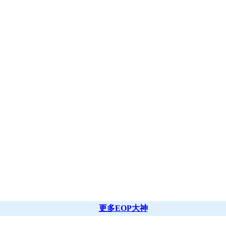
更多EOP大神