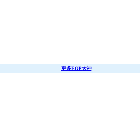
更多EOP大神