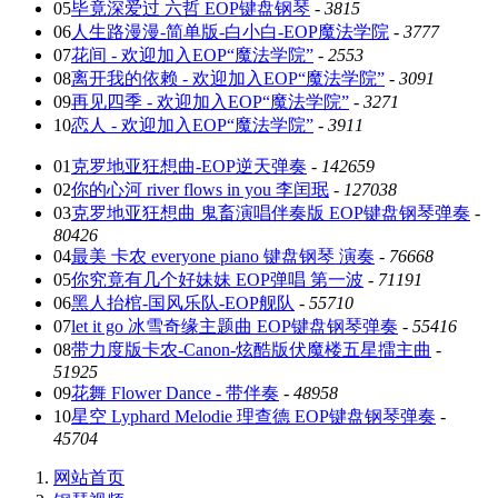
05
毕竟深爱过 六哲 EOP键盘钢琴
-
3815
06
人生路漫漫-简单版-白小白-EOP魔法学院
-
3777
07
花间 - 欢迎加入EOP“魔法学院”
-
2553
08
离开我的依赖 - 欢迎加入EOP“魔法学院”
-
3091
09
再见四季 - 欢迎加入EOP“魔法学院”
-
3271
10
恋人 - 欢迎加入EOP“魔法学院”
-
3911
01
克罗地亚狂想曲-EOP逆天弹奏
-
142659
02
你的心河 river flows in you 李闰珉
-
127038
03
克罗地亚狂想曲 鬼畜演唱伴奏版 EOP键盘钢琴弹奏
-
80426
04
最美 卡农 everyone piano 键盘钢琴 演奏
-
76668
05
你究竟有几个好妹妹 EOP弹唱 第一波
-
71191
06
黑人抬棺-国风乐队-EOP舰队
-
55710
07
let it go 冰雪奇缘主题曲 EOP键盘钢琴弹奏
-
55416
08
带力度版卡农-Canon-炫酷版伏魔楼五星擂主曲
-
51925
09
花舞 Flower Dance - 带伴奏
-
48958
10
星空 Lyphard Melodie 理查德 EOP键盘钢琴弹奏
-
45704
网站首页