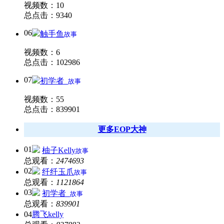
视频数：10
总点击：9340
06
触手鱼
故事
视频数：6
总点击：102986
07
初学者_
故事
视频数：55
总点击：839901
更多EOP大神
01
柚子Kelly
故事
总观看：
2474693
02
纤纤玉爪
故事
总观看：
1121864
03
初学者_
故事
总观看：
839901
04
腾飞kelly