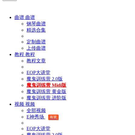
曲谱
曲谱
钢琴曲谱
精选合集
定制曲谱
上传曲谱
教程
教程
教程文章
EOP大讲堂
魔鬼训练营 2.0版
魔鬼训练营 Midi版
魔鬼训练营 黄金版
魔鬼训练营 进阶版
视频
视频
全部视频
E神秀场
有奖
EOP大讲堂
魔鬼训练营 2.0版