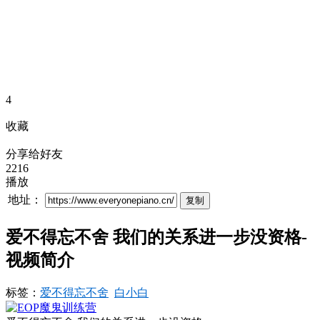
4
收藏
分享给好友
2216
播放
地址：
复制
爱不得忘不舍 我们的关系进一步没资格-
视频简介
标签：
爱不得忘不舍
白小白