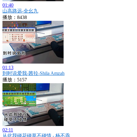
01:40
山高路远-全幺九
播放：8438
01:13
到时说爱我-茜拉-Shila Amzah
播放：5157
02:11
从此我碰花碰草不碰情 - 杨不乖