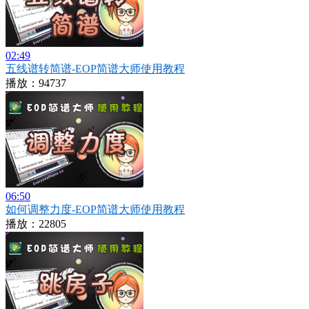
02:49
五线谱转简谱-EOP简谱大师使用教程
播放：94737
06:50
如何调整力度-EOP简谱大师使用教程
播放：22805