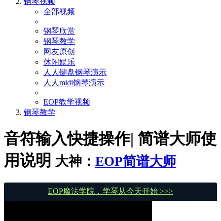
钢琴视频
全部视频
钢琴欣赏
钢琴教学
网友原创
休闲娱乐
人人键盘钢琴演示
人人midi钢琴演示
EOP教学视频
钢琴教学
音符输入快捷操作| 简谱大师使
用说明
大神：
EOP简谱大师
EOP魔法学院，学琴从今天开始 >>>