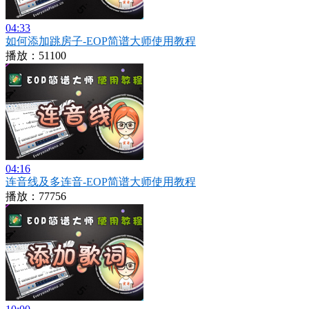
04:33
如何添加跳房子-EOP简谱大师使用教程
播放：51100
04:16
连音线及多连音-EOP简谱大师使用教程
播放：77756