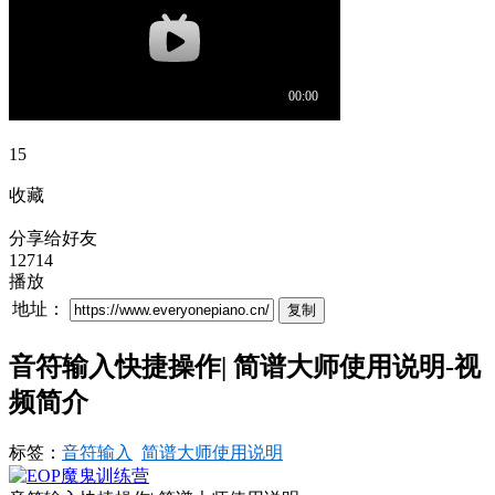
15
收藏
分享给好友
12714
播放
地址：
复制
音符输入快捷操作| 简谱大师使用说明-视
频简介
标签：
音符输入
简谱大师使用说明