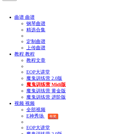
曲谱
曲谱
钢琴曲谱
精选合集
定制曲谱
上传曲谱
教程
教程
教程文章
EOP大讲堂
魔鬼训练营 2.0版
魔鬼训练营 Midi版
魔鬼训练营 黄金版
魔鬼训练营 进阶版
视频
视频
全部视频
E神秀场
有奖
EOP大讲堂
魔鬼训练营 2.0版