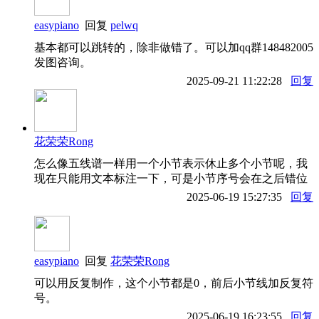
easypiano
回复
pelwq
基本都可以跳转的，除非做错了。可以加qq群148482005
发图咨询。
2025-09-21 11:22:28
回复
花荣荣Rong
怎么像五线谱一样用一个小节表示休止多个小节呢，我
现在只能用文本标注一下，可是小节序号会在之后错位
2025-06-19 15:27:35
回复
easypiano
回复
花荣荣Rong
可以用反复制作，这个小节都是0，前后小节线加反复符
号。
2025-06-19 16:23:55
回复