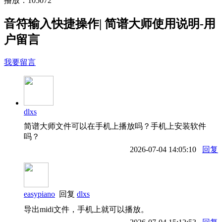
播放：105072
音符输入快捷操作| 简谱大师使用说明-用
户留言
我要留言
dlxs
简谱大师文件可以在手机上播放吗？手机上安装软件
吗？
2026-07-04 14:05:10
回复
easypiano
回复
dlxs
导出midi文件，手机上就可以播放。