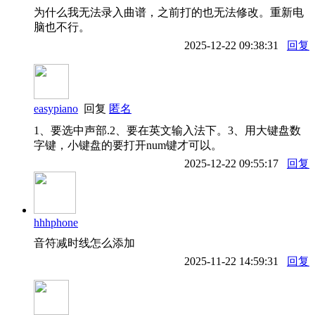
为什么我无法录入曲谱，之前打的也无法修改。重新电
脑也不行。
2025-12-22 09:38:31
回复
easypiano
回复
匿名
1、要选中声部.2、要在英文输入法下。3、用大键盘数
字键，小键盘的要打开num键才可以。
2025-12-22 09:55:17
回复
hhhphone
音符减时线怎么添加
2025-11-22 14:59:31
回复