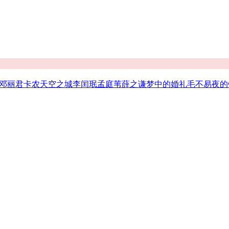
邓丽君
卡农
天空之城
李闰珉
孟庭苇
薛之谦
梦中的婚礼
毛不易
夜的