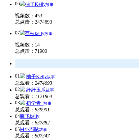
06
柚子Kelly
故事
视频数：453
总点击：2474693
07
荔枝kelly
故事
视频数：14
总点击：71900
01
柚子Kelly
故事
总观看：
2474693
02
纤纤玉爪
故事
总观看：
1121864
03
初学者_
故事
总观看：
839901
04
腾飞kelly
总观看：
837882
05
M小冯哒
故事
总观看：
807347