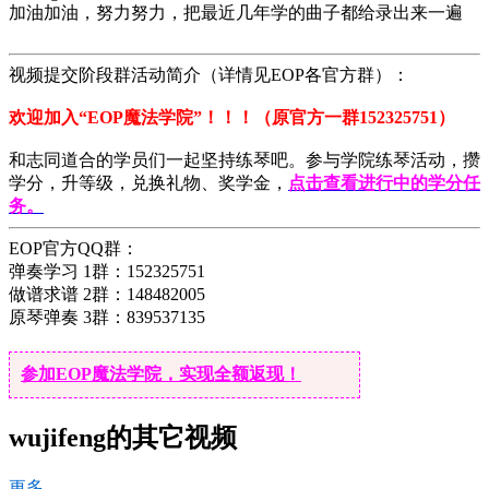
加油加油，努力努力，把最近几年学的曲子都给录出来一遍
视频提交阶段群活动简介（详情见EOP各官方群）：
欢迎加入“EOP魔法学院”！！！（原官方一群152325751）
和志同道合的学员们一起坚持练琴吧。参与学院练琴活动，攒
学分，升等级，兑换礼物、奖学金，
点击查看进行中的学分任
务。
EOP官方QQ群：
弹奏学习 1群：152325751
做谱求谱 2群：148482005
原琴弹奏 3群：839537135
参加EOP魔法学院，实现全额返现！
wujifeng的其它视频
更多...