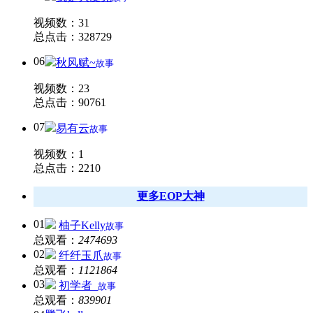
视频数：31
总点击：328729
06
秋风赋~
故事
视频数：23
总点击：90761
07
易有云
故事
视频数：1
总点击：2210
更多EOP大神
01
柚子Kelly
故事
总观看：
2474693
02
纤纤玉爪
故事
总观看：
1121864
03
初学者_
故事
总观看：
839901