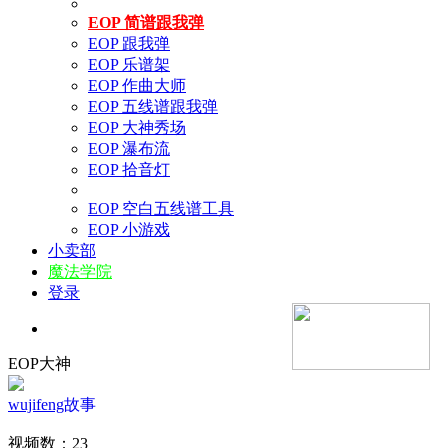
EOP 简谱跟我弹
EOP 跟我弹
EOP 乐谱架
EOP 作曲大师
EOP 五线谱跟我弹
EOP 大神秀场
EOP 瀑布流
EOP 拾音灯
EOP 空白五线谱工具
EOP 小游戏
小卖部
魔法学院
登录
EOP大神
wujifeng
故事
视频数：23