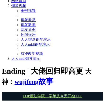
网站首页
钢琴视频
全部视频
钢琴欣赏
钢琴教学
网友原创
休闲娱乐
人人键盘钢琴演示
人人midi钢琴演示
EOP教学视频
人人midi钢琴演示
Ending | 大佬回归即高更
大
故事
神：
wujifeng
EOP魔法学院，学琴从今天开始 >>>