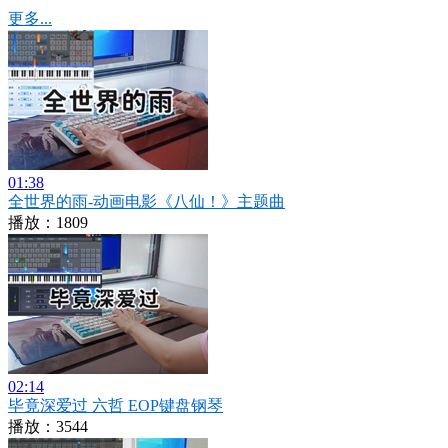
更多...
01:38
全世界的雨-动画电影《八仙！》主题曲
播放：1809
02:14
毕竟深爱过 六哲 EOP键盘钢琴
播放：3544