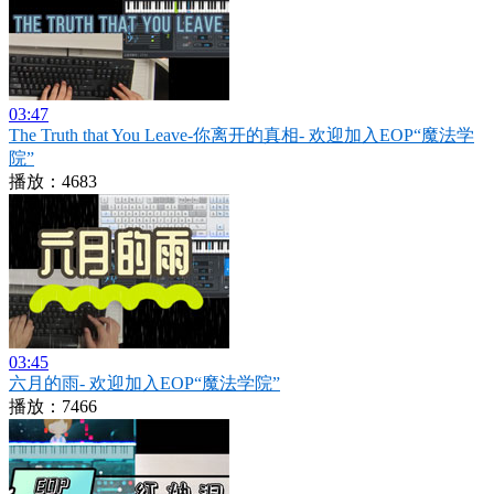
03:47
The Truth that You Leave-你离开的真相- 欢迎加入EOP“魔法学
院”
播放：4683
03:45
六月的雨- 欢迎加入EOP“魔法学院”
播放：7466