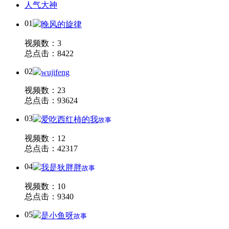
人气大神
01
晚风的旋律
视频数：3
总点击：8422
02
wujifeng
视频数：23
总点击：93624
03
爱吃西红柿的我
故事
视频数：12
总点击：42317
04
我是狄胖胖
故事
视频数：10
总点击：9340
05
是小鱼呀
故事