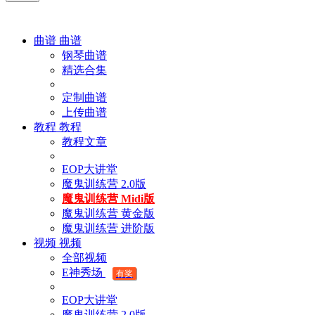
曲谱
曲谱
钢琴曲谱
精选合集
定制曲谱
上传曲谱
教程
教程
教程文章
EOP大讲堂
魔鬼训练营 2.0版
魔鬼训练营 Midi版
魔鬼训练营 黄金版
魔鬼训练营 进阶版
视频
视频
全部视频
E神秀场
有奖
EOP大讲堂
魔鬼训练营 2.0版