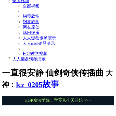
钢琴视频
全部视频
钢琴欣赏
钢琴教学
网友原创
休闲娱乐
人人键盘钢琴演示
人人midi钢琴演示
EOP教学视频
人人键盘钢琴演示
一直很安静 仙剑奇侠传插曲
大
故事
神：
lcz_0205
EOP魔法学院，学琴从今天开始 >>>