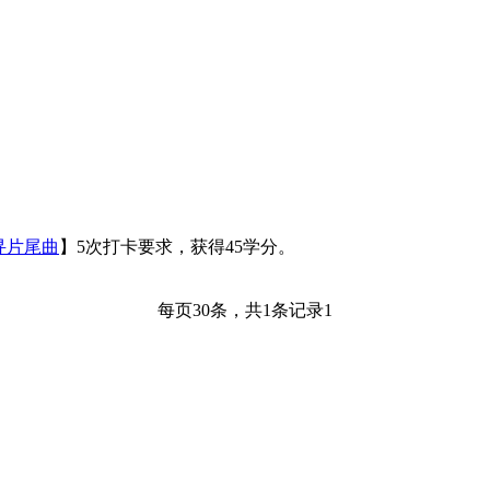
千寻片尾曲
】
5
次打卡要求，获得
45
学分。
每页
30
条，共
1
条记录
1