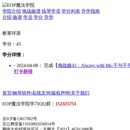
学院介绍
挑战曲谱
练琴学员
学分列表
升学指南
介绍
曲谱
学员
学分
升学
桥苯环萘
学分：
45
学分详情：
·
2024-04-08
： 完成【
挑战曲43：Always with Me-千与
打卡获得
首页
|
钢琴软件
|
在线支持
|
版权声明
|
关于我们
EOP魔法学院学习QQ群：
152325751
京ICP备13017002号
京公网安备11010802036014号
网络文化经营许可证：京网文【2021】4670-1086号