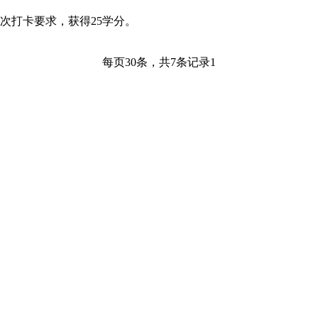
次打卡要求，获得
25
学分。
每页
30
条，共
7
条记录
1