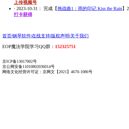
上传视频号
·
2023-10-31
： 完成【
挑战曲1：雨的印记 Kiss the Rain
】
2
打卡获得
首页
|
钢琴软件
|
在线支持
|
版权声明
|
关于我们
EOP魔法学院学习QQ群：
152325751
京ICP备13017002号
京公网安备11010802036014号
网络文化经营许可证：京网文【2021】4670-1086号