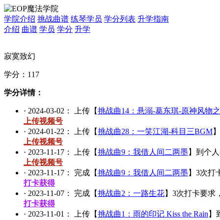
学院介绍
挑战曲谱
练琴学员
学分列表
升学指南
介绍
曲谱
学员
学分
升学
寂寞致幻
学分：
117
学分详情：
·
2024-03-02
： 上传【
挑战曲14：悬溺-葛东琪-原神风物
上传视频号
·
2024-01-22
： 上传【
挑战曲28：一笑江湖-科目三BGM
上传视频号
·
2023-11-17
： 上传【
挑战曲9：我借人间二两墨
】到个人
上传视频号
·
2023-11-17
： 完成【
挑战曲9：我借人间二两墨
】
3
次打
打卡获得
·
2023-11-07
： 完成【
挑战曲2：一路生花
】
3
次打卡要求
打卡获得
·
2023-11-01
： 上传【
挑战曲1：雨的印记 Kiss the Rain
】