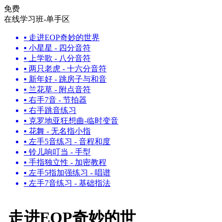
免费
在线学习班-单手区
▪
走进EOP奇妙的世界
▪
小星星 - 四分音符
▪
上学歌 - 八分音符
▪
两只老虎 - 十六分音符
▪
新年好 - 跳房子与和音
▪
兰花草 - 附点音符
▪
右手7音 - 节拍器
▪
右手跳音练习
▪
克罗地亚狂想曲-临时变音
▪
花舞 - 无名指小指
▪
左手5音练习 - 音程和度
▪
铃儿响叮当 - 手型
▪
手指独立性 - 加密教程
▪
左手5指加强练习 - 唱谱
▪
左手7音练习 - 基础指法