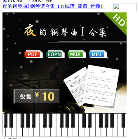
夜的钢琴曲I 钢琴谱合集（五线谱+简谱+音频）