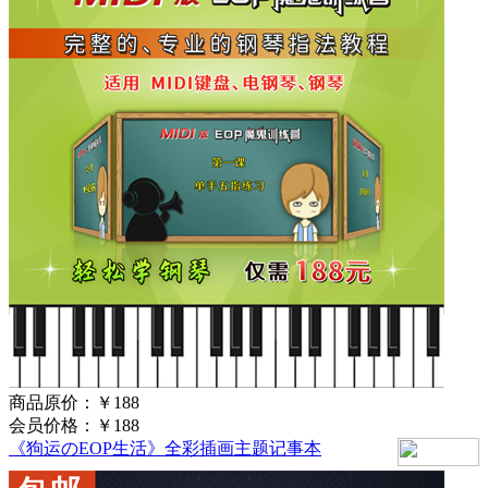
商品原价：
￥188
会员价格：
￥188
《狗运のEOP生活》全彩插画主题记事本