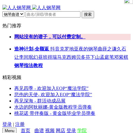
搜索
热门推荐
网站没有的谱子，可以付费定制。
造神计划-全额返
抖音
克罗地亚
夜的钢琴曲
薛之谦
久石
让
李闰珉
幻昼
班得瑞
马克西姆
贝多芬
下山
孟庭苇
邓紫棋
钢琴指法教程
精彩视频
再见四季 - 欢迎加入EOP“魔法学院”
悲伤的天使- 欢迎加入EOP“魔法学院”
再见深海 - 群活动成品展
水边的阿狄丽娜-黄金版教程学员弹奏
桃花诺 带伴奏版 - 黄金版毕业学员弹奏
登录
|
注册
首页
曲谱
视频
网店
登录
学院
Menu