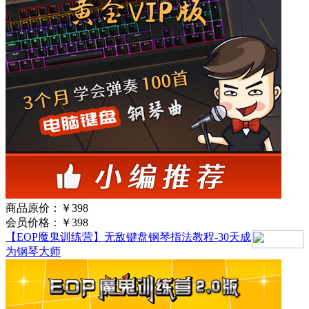
商品原价：
￥398
会员价格：
￥398
【EOP魔鬼训练营】无敌键盘钢琴指法教程-30天成
为钢琴大师