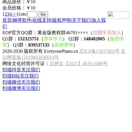
商品原价：
￥10
会员价格：
￥10
1
2
3
4
>
Goto:
首页
|
钢琴软件
|
在线支持
|
版权声明
|
关于我们
|
加入我
们
EOP官方QQ群：黄金版教程群46761××××（
仅限学员加入
）
Q1群：
152325751
（
弹琴学习
） Q2群：
148482005
（
做谱求
谱
） Q3群：
839537135
（
原神弹琴
）
2020-2030 版权所有 EveryonePiano.cn
京ICP备13017002号
京
公网安备11010802036014号
网络文化经营许可证：
京网文【2021】4670-1086号
扫描抖音关注我们
扫描B站关注我们
扫描微信关注我们
扫描微博关注我们