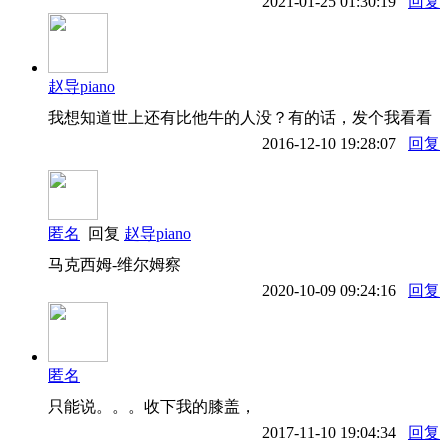
2021-01-25 01:30:19
回复
赵导piano
我想知道世上还有比他牛的人没？有的话，发个我看看
2016-12-10 19:28:07
回复
匿名
回复
赵导piano
马克西姆-维尔姆察
2020-10-09 09:24:16
回复
匿名
只能说。。。收下我的膝盖，
2017-11-10 19:04:34
回复