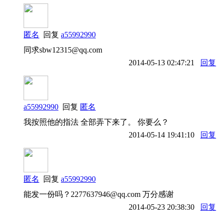
匿名
回复
a55992990
同求sbw12315@qq.com
2014-05-13 02:47:21
回复
a55992990
回复
匿名
我按照他的指法 全部弄下来了。 你要么？
2014-05-14 19:41:10
回复
匿名
回复
a55992990
能发一份吗？2277637946@qq.com 万分感谢
2014-05-23 20:38:30
回复