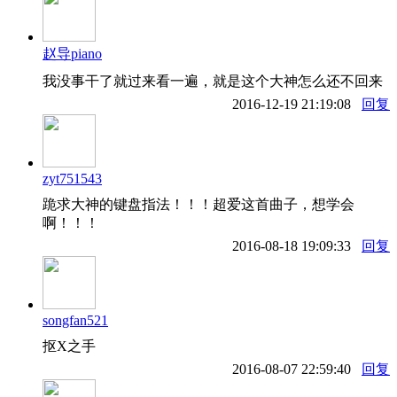
赵导piano
我没事干了就过来看一遍，就是这个大神怎么还不回来
2016-12-19 21:19:08
回复
zyt751543
跪求大神的键盘指法！！！超爱这首曲子，想学会
啊！！！
2016-08-18 19:09:33
回复
songfan521
抠X之手
2016-08-07 22:59:40
回复