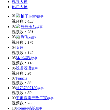
视频大神
热门大神
01
柚子Kelly
故事
视频数：
453
02
纤纤玉爪
故事
视频数：
281
03
腾飞kelly
视频数：
174
04
听歌
视频数：
142
05
M小冯哒
故事
视频数：
116
06
浅语浅语
故事
视频数：
94
07
Francis
视频数：
83
08
h1737807180
故事
视频数：
80
09
宇宙霹雳无敌二宝
故事
视频数：
76
10
promise杨帆
故事