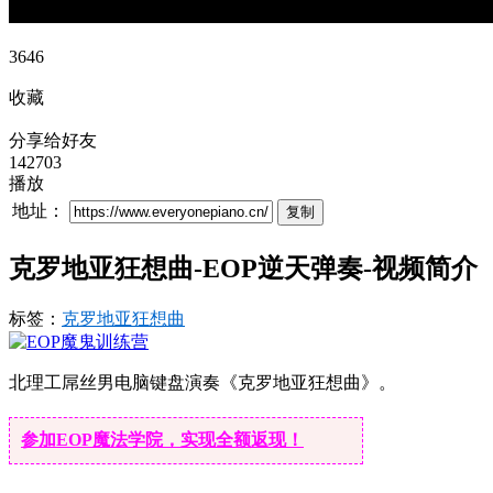
3646
收藏
分享给好友
142703
播放
地址：
复制
克罗地亚狂想曲-EOP逆天弹奏-视频简介
标签：
克罗地亚狂想曲
北理工屌丝男电脑键盘演奏《克罗地亚狂想曲》。
参加EOP魔法学院，实现全额返现！