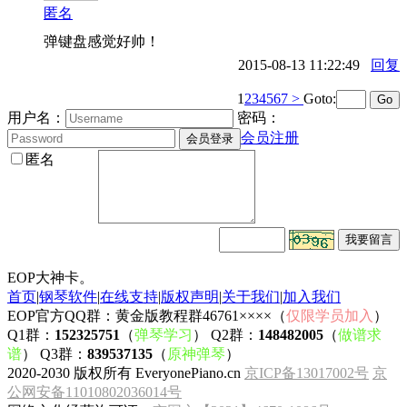
匿名
弹键盘感觉好帅！
2015-08-13 11:22:49
回复
1
2
3
4
5
6
7
>
Goto:
用户名：
密码：
会员注册
匿名
EOP大神卡。
首页
|
钢琴软件
|
在线支持
|
版权声明
|
关于我们
|
加入我们
EOP官方QQ群：黄金版教程群46761××××（
仅限学员加入
）
Q1群：
152325751
（
弹琴学习
） Q2群：
148482005
（
做谱求
谱
） Q3群：
839537135
（
原神弹琴
）
2020-2030 版权所有 EveryonePiano.cn
京ICP备13017002号
京
公网安备11010802036014号