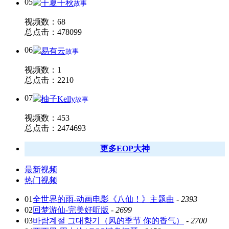
05
千夏千秋
故事
视频数：68
总点击：478099
06
易有云
故事
视频数：1
总点击：2210
07
柚子Kelly
故事
视频数：453
总点击：2474693
更多EOP大神
最新视频
热门视频
01
全世界的雨-动画电影《八仙！》主题曲
-
2393
02
回梦游仙-完美好听版
-
2699
03
바람계절 그대향기（风的季节 你的香气）
-
2700