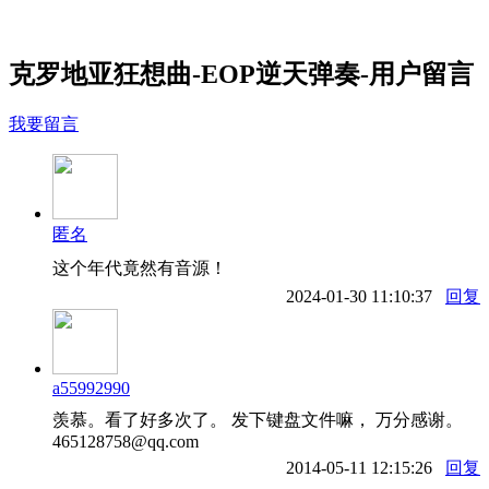
克罗地亚狂想曲-EOP逆天弹奏-用户留言
我要留言
匿名
这个年代竟然有音源！
2024-01-30 11:10:37
回复
a55992990
羡慕。看了好多次了。 发下键盘文件嘛， 万分感谢。
465128758@qq.com
2014-05-11 12:15:26
回复