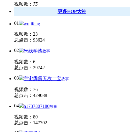
视频数：
75
更多EOP大神
01
wujifeng
视频数：23
总点击：93624
02
米线学渣
故事
视频数：6
总点击：29742
03
宇宙霹雳无敌二宝
故事
视频数：76
总点击：429088
04
h1737807180
故事
视频数：80
总点击：147392