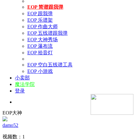
EOP 简谱跟我弹
EOP 跟我弹
EOP 乐谱架
EOP 作曲大师
EOP 五线谱跟我弹
EOP 大神秀场
EOP 瀑布流
EOP 拾音灯
EOP 空白五线谱工具
EOP 小游戏
小卖部
魔法学院
登录
EOP大神
damo52
视频数：1