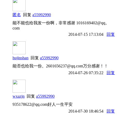
匿名
回复
a55992990
能不能也给我发一份啊，非常感谢 1016169402@qq。
com
2014-07-15 17:13:04
回复
hujinshan
回复
a55992990
能否也给我一份。2601656237@qq.com万分感谢！！
2014-07-26 07:35:22
回复
wxazjn
回复
a55992990
935178622@qq.com好人一生平安
2014-07-30 18:46:54
回复