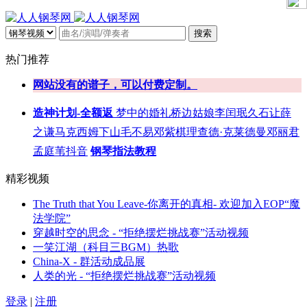
搜索
热门推荐
网站没有的谱子，可以付费定制。
造神计划-全额返
梦中的婚礼
桥边姑娘
李闰珉
久石让
薛
之谦
马克西姆
下山
毛不易
邓紫棋
理查德·克莱德曼
邓丽君
孟庭苇
抖音
钢琴指法教程
精彩视频
The Truth that You Leave-你离开的真相- 欢迎加入EOP“魔
法学院”
穿越时空的思念 - “拒绝摆烂挑战赛”活动视频
一笑江湖（科目三BGM）热歌
China-X - 群活动成品展
人类的光 - “拒绝摆烂挑战赛”活动视频
登录
|
注册