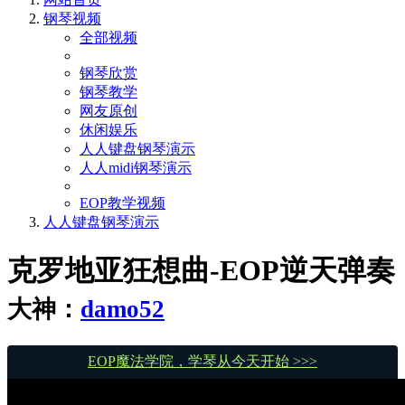
钢琴视频
全部视频
钢琴欣赏
钢琴教学
网友原创
休闲娱乐
人人键盘钢琴演示
人人midi钢琴演示
EOP教学视频
人人键盘钢琴演示
克罗地亚狂想曲-EOP逆天弹奏
大神：
damo52
EOP魔法学院，学琴从今天开始 >>>