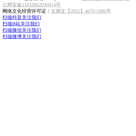
公网安备11010802036014号
网络文化经营许可证：
京网文【2021】4670-1086号
扫描抖音关注我们
扫描B站关注我们
扫描微信关注我们
扫描微博关注我们