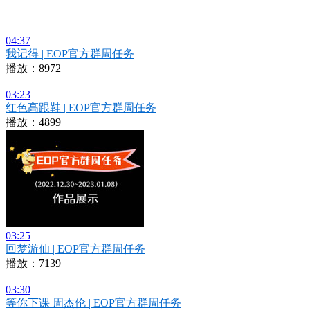
04:37
我记得 | EOP官方群周任务
播放：8972
03:23
红色高跟鞋 | EOP官方群周任务
播放：4899
03:25
回梦游仙 | EOP官方群周任务
播放：7139
03:30
等你下课 周杰伦 | EOP官方群周任务