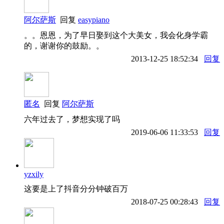
阿尔萨斯
回复
easypiano
。。恩恩，为了早日娶到这个大美女，我会化身学霸
的，谢谢你的鼓励。。
2013-12-25 18:52:34
回复
匿名
回复
阿尔萨斯
六年过去了，梦想实现了吗
2019-06-06 11:33:53
回复
yzxily
这要是上了抖音分分钟破百万
2018-07-25 00:28:43
回复