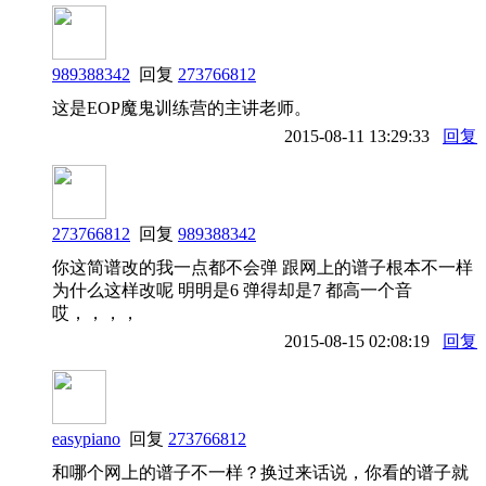
989388342
回复
273766812
这是EOP魔鬼训练营的主讲老师。
2015-08-11 13:29:33
回复
273766812
回复
989388342
你这简谱改的我一点都不会弹 跟网上的谱子根本不一样
为什么这样改呢 明明是6 弹得却是7 都高一个音
哎，，，，
2015-08-15 02:08:19
回复
easypiano
回复
273766812
和哪个网上的谱子不一样？换过来话说，你看的谱子就