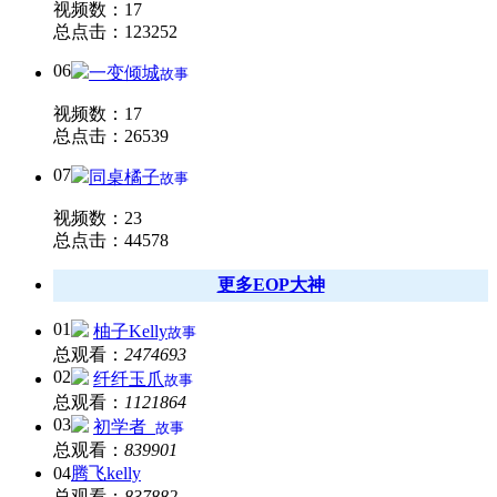
视频数：17
总点击：123252
06
一变倾城
故事
视频数：17
总点击：26539
07
同桌橘子
故事
视频数：23
总点击：44578
更多EOP大神
01
柚子Kelly
故事
总观看：
2474693
02
纤纤玉爪
故事
总观看：
1121864
03
初学者_
故事
总观看：
839901
04
腾飞kelly
总观看：
837882