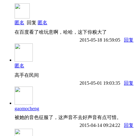
匿名
回复
匿名
在百度看了啥玩意啊，哈哈，这下你糗大了
2015-05-18 16:59:05
回复
匿名
高手在民间
2015-05-01 19:03:35
回复
gaomocheng
被她的音色征服了，这声音不去好声音有点可惜。
2015-04-14 09:24:22
回复