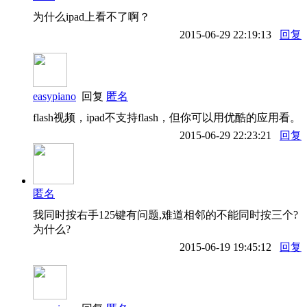
为什么ipad上看不了啊？
2015-06-29 22:19:13
回复
easypiano
回复
匿名
flash视频，ipad不支持flash，但你可以用优酷的应用看。
2015-06-29 22:23:21
回复
匿名
我同时按右手125键有问题,难道相邻的不能同时按三个?
为什么?
2015-06-19 19:45:12
回复