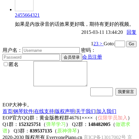
2455664321
如果是内放录音的话效果更好哦，期待有更好的视频。
2015-03-11 13:44:20
回复
1
2
3
>
Goto:
用户名：
密码：
会员注册
匿名
EOP大神卡。
首页
|
钢琴软件
|
在线支持
|
版权声明
|
关于我们
|
加入我们
EOP官方QQ群：黄金版教程群46761××××（
仅限学员加入
）
Q1群：
152325751
（
弹琴学习
） Q2群：
148482005
（
做谱求
谱
） Q3群：
839537135
（
原神弹琴
）
2020-2030 版权所有 EveryonePiano.cn
京ICP备13017002号
京