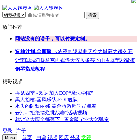
搜索
热门推荐
网站没有的谱子，可以付费定制。
造神计划-全额返
卡农
夜的钢琴曲
天空之城
薛之谦
久石
让
李闰珉
幻昼
马克西姆
洛天依
贝多芬
下山
孟庭苇
邓紫棋
钢琴指法教程
精彩视频
再见四季 - 欢迎加入EOP“魔法学院”
黑人抬棺-国风乐队-EOP舰队
水边的阿狄丽娜-黄金版教程学员弹奏
云河- “拒绝摆烂挑战赛”活动视频
就让这大雨全都落下 - 黄金版毕业大佬弹奏
登录
|
注册
首页
曲谱
视频
网店
登录
学院
Menu