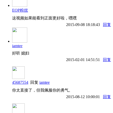
EOP粉丝
这视频如果能看到正面更好啦，嘿嘿
2015-09-08 18:18:43
回复
iamtee
好听 媳妇
2015-02-01 14:51:51
回复
45687554
回复
iamtee
你太直接了，但我佩服你的勇气。
2015-08-12 10:00:01
回复