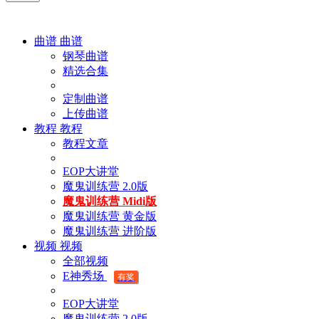
曲谱
曲谱
钢琴曲谱
精选合集
定制曲谱
上传曲谱
教程
教程
教程文章
EOP大讲堂
魔鬼训练营 2.0版
魔鬼训练营 Midi版
魔鬼训练营 黄金版
魔鬼训练营 进阶版
视频
视频
全部视频
E神秀场
有奖
EOP大讲堂
魔鬼训练营 2.0版