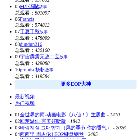
05
M小冯哒
故事
总观看：
801097
06
Francis
总观看：
574813
07
千夏千秋
故事
总观看：
478099
08
dundun216
总观看：
430160
09
宇宙霹雳无敌二宝
故事
总观看：
429088
10
promise杨帆
故事
总观看：
419584
更多EOP大神
最新视频
热门视频
01
全世界的雨-动画电影《八仙！》主题曲
-
1410
02
回梦游仙-完美好听版
-
1842
03
바람계절 그대향기（风的季节 你的香气）
-
2026
04
西西里 周杰伦 | EOP键盘钢琴
-
2495