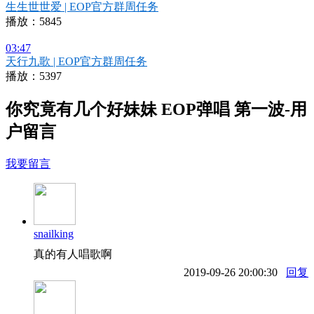
生生世世爱 | EOP官方群周任务
播放：5845
03:47
天行九歌 | EOP官方群周任务
播放：5397
你究竟有几个好妹妹 EOP弹唱 第一波-用
户留言
我要留言
snailking
真的有人唱歌啊
2019-09-26 20:00:30
回复