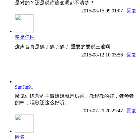
是对的？还是说你连变调都不清楚？
2015-08-15 09:01:07
回复
奏是任性
这声音真是醉了醉了醉了 重要的要说三遍啊
2015-08-12 10:05:56
回复
SunJin91
魔鬼训练营的主编姐姐就是厉害，教程教的好，弹琴弹
的棒，唱歌还这么好听。
2015-07-29 20:25:47
回复
匿名