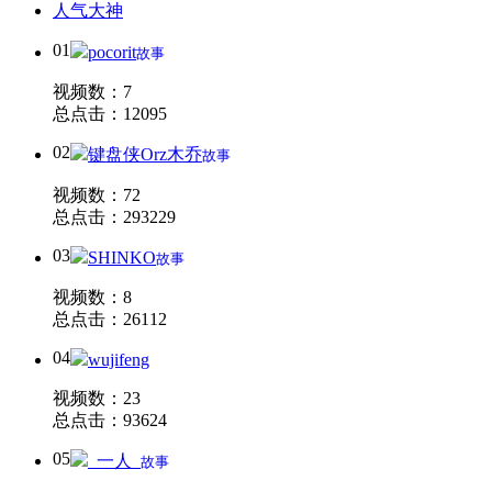
人气大神
01
pocorit
故事
视频数：7
总点击：12095
02
键盘侠Orz木乔
故事
视频数：72
总点击：293229
03
SHINKO
故事
视频数：8
总点击：26112
04
wujifeng
视频数：23
总点击：93624
05
_一人_
故事