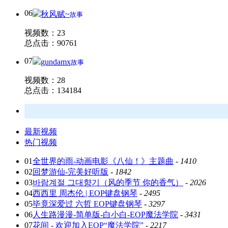
06
秋风赋~
故事
视频数：23
总点击：90761
07
gundamx
故事
视频数：28
总点击：134184
最新视频
热门视频
01
全世界的雨-动画电影《八仙！》主题曲
-
1410
02
回梦游仙-完美好听版
-
1842
03
바람계절 그대향기（风的季节 你的香气）
-
2026
04
西西里 周杰伦 | EOP键盘钢琴
-
2495
05
毕竟深爱过 六哲 EOP键盘钢琴
-
3297
06
人生路漫漫-简单版-白小白-EOP魔法学院
-
3431
07
花间 - 欢迎加入EOP“魔法学院”
-
2217