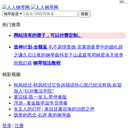
搜索
热门推荐
网站没有的谱子，可以付费定制。
造神计划-全额返
毛不易
理查德·克莱德曼
梦中的婚礼
薛
之谦
久石让
夜的钢琴曲
抖音
下山
孟庭苇
邓丽君
洛天依
李
闰珉
幻昼
钢琴指法教程
精彩视频
秋风经过-秋风经过它告诉我说你心里已经没有我-欢迎
加入“EOP魔法学院”
童话镇-陈一发儿-带伴奏版
浮游 - 黄金版毕业学员弹奏
女主人的叮咛 | 来自甘露花海的治愈之声
隐形的思念 石进 夜的钢琴曲
登录
|
注册