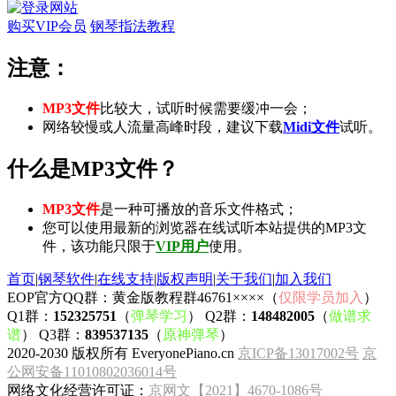
购买VIP会员
钢琴指法教程
注意：
MP3文件
比较大，试听时候需要缓冲一会；
网络较慢或人流量高峰时段，建议下载
Midi文件
试听。
什么是MP3文件？
MP3文件
是一种可播放的音乐文件格式；
您可以使用最新的浏览器在线试听本站提供的MP3文
件，该功能只限于
VIP用户
使用。
首页
|
钢琴软件
|
在线支持
|
版权声明
|
关于我们
|
加入我们
EOP官方QQ群：黄金版教程群46761××××（
仅限学员加入
）
Q1群：
152325751
（
弹琴学习
） Q2群：
148482005
（
做谱求
谱
） Q3群：
839537135
（
原神弹琴
）
2020-2030 版权所有 EveryonePiano.cn
京ICP备13017002号
京
公网安备11010802036014号
网络文化经营许可证：
京网文【2021】4670-1086号